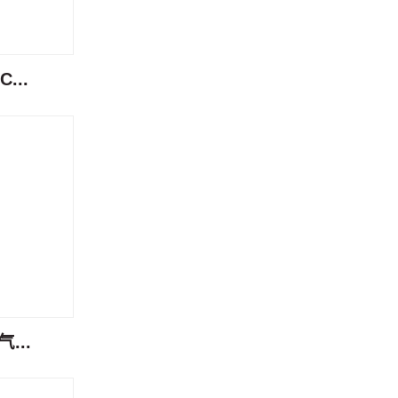
...
...