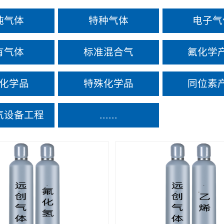
纯气体
特种气体
电子气
有气体
标准混合气
氟化学
化学品
特殊化学品
同位素
气设备工程
......