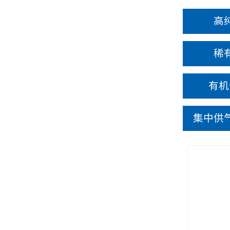
高
稀
有机
集中供