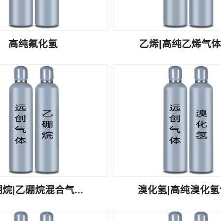
高纯氟化氢
乙烯|高纯乙烯气体C
烷|乙硼烷混合气...
溴化氢|高纯溴化氢气