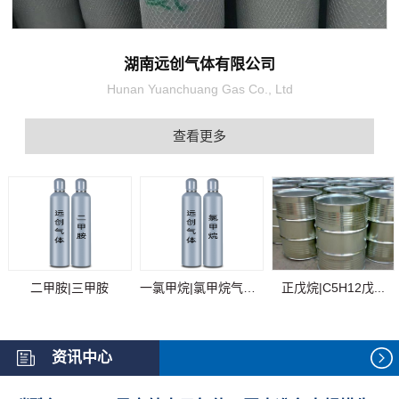
湖南远创气体有限公司
Hunan Yuanchuang Gas Co., Ltd
查看更多
二甲胺|三甲胺
一氯甲烷|氯甲烷气体...
正戊烷|C5H12戊...
资讯中心