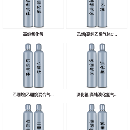
高纯氟化氢
乙烯|高纯乙烯气体C...
乙硼烷|乙硼烷混合气...
溴化氢|高纯溴化氢气...