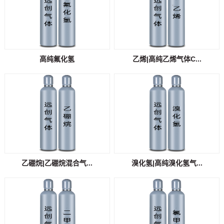
高纯氟化氢
乙烯|高纯乙烯气体C...
乙硼烷|乙硼烷混合气...
溴化氢|高纯溴化氢气...