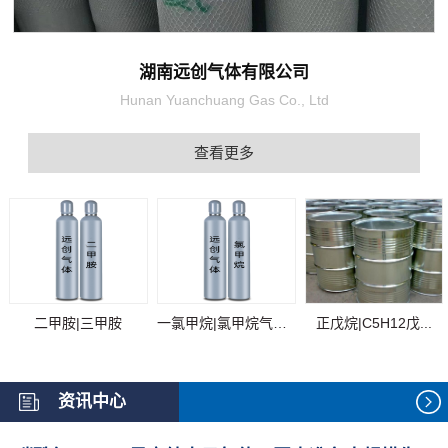
湖南远创气体有限公司
Hunan Yuanchuang Gas Co., Ltd
查看更多
二甲胺|三甲胺
一氯甲烷|氯甲烷气体...
正戊烷|C5H12戊...
资讯中心