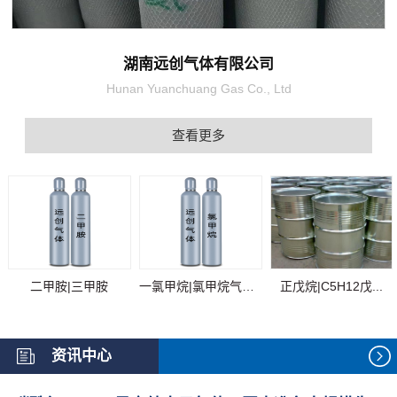
湖南远创气体有限公司
Hunan Yuanchuang Gas Co., Ltd
查看更多
二甲胺|三甲胺
一氯甲烷|氯甲烷气体...
正戊烷|C5H12戊...
资讯中心