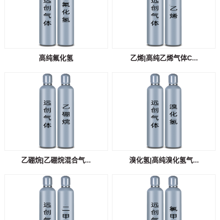
高纯氟化氢
乙烯|高纯乙烯气体C...
乙硼烷|乙硼烷混合气...
溴化氢|高纯溴化氢气...