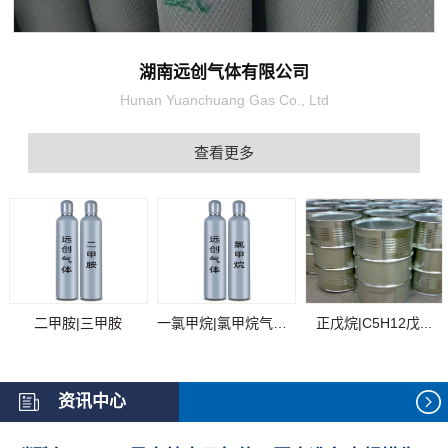
湖南远创气体有限公司
Hunan Yuanchuang Gas Co., Ltd
查看更多
二甲胺|三甲胺
一氯甲烷|氯甲烷气体...
正戊烷|C5H12戊...
资讯中心