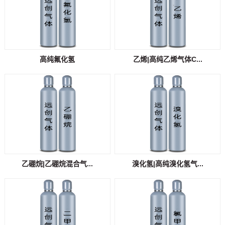
高纯氟化氢
乙烯|高纯乙烯气体C...
乙硼烷|乙硼烷混合气...
溴化氢|高纯溴化氢气...