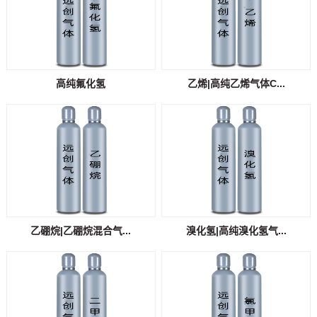
高纯氟化氢
乙烯|高纯乙烯气体C...
乙硼烷|乙硼烷混合气...
溴化氢|高纯溴化氢气...