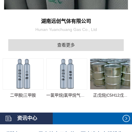
湖南远创气体有限公司
Hunan Yuanchuang Gas Co., Ltd
查看更多
二甲胺|三甲胺
一氯甲烷|氯甲烷气体...
正戊烷|C5H12戊...
资讯中心