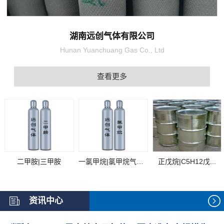
湖南远创气体有限公司
Hunan Yuanchuang Gas Co., Ltd
查看更多
二甲胺|三甲胺
一氯甲烷|氯甲烷气体...
正戊烷|C5H12戊...
资讯中心