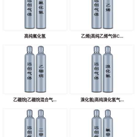
高纯氟化氢
乙烯|高纯乙烯气体C...
乙硼烷|乙硼烷混合气...
溴化氢|高纯溴化氢气...