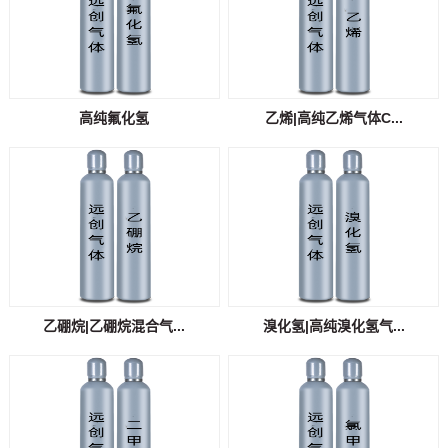
高纯氟化氢
乙烯|高纯乙烯气体C...
乙硼烷|乙硼烷混合气...
溴化氢|高纯溴化氢气...