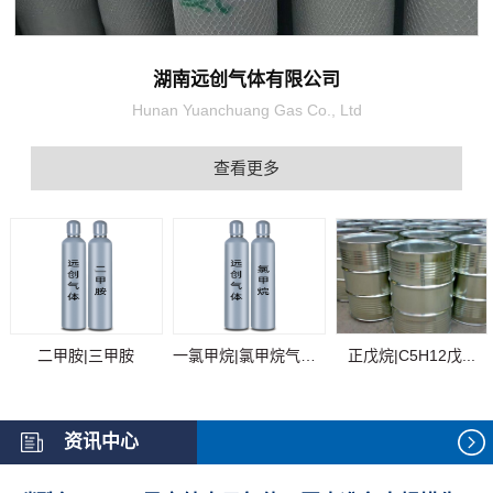
湖南远创气体有限公司
Hunan Yuanchuang Gas Co., Ltd
查看更多
二甲胺|三甲胺
一氯甲烷|氯甲烷气体...
正戊烷|C5H12戊...
资讯中心