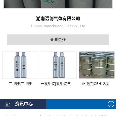
湖南远创气体有限公司
Hunan Yuanchuang Gas Co., Ltd
查看更多
二甲胺|三甲胺
一氯甲烷|氯甲烷气体...
正戊烷|C5H12戊...
资讯中心