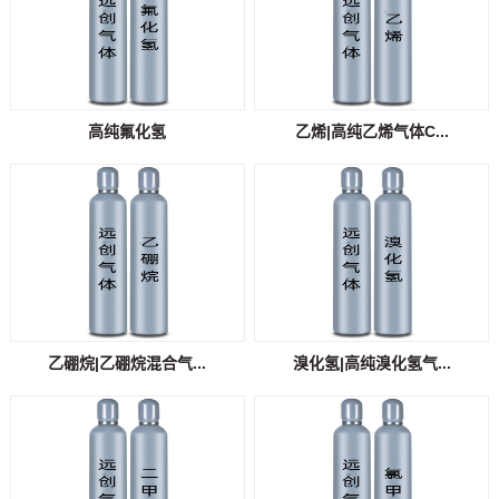
高纯氟化氢
乙烯|高纯乙烯气体C...
乙硼烷|乙硼烷混合气...
溴化氢|高纯溴化氢气...