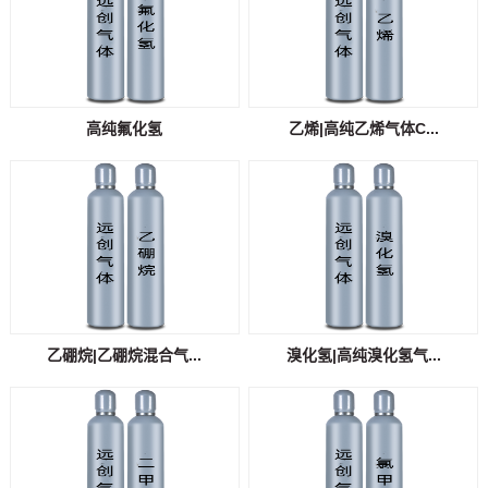
高纯氟化氢
乙烯|高纯乙烯气体C...
乙硼烷|乙硼烷混合气...
溴化氢|高纯溴化氢气...