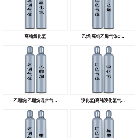
高纯氟化氢
乙烯|高纯乙烯气体C...
乙硼烷|乙硼烷混合气...
溴化氢|高纯溴化氢气...