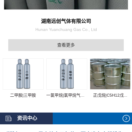
湖南远创气体有限公司
Hunan Yuanchuang Gas Co., Ltd
查看更多
二甲胺|三甲胺
一氯甲烷|氯甲烷气体...
正戊烷|C5H12戊...
资讯中心