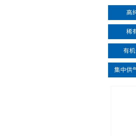
高
稀
有机
集中供