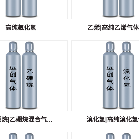
高纯氟化氢
乙烯|高纯乙烯气体C
烷|乙硼烷混合气...
溴化氢|高纯溴化氢气