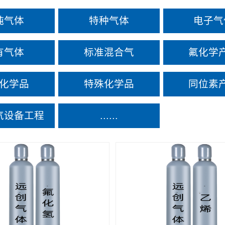
纯气体
特种气体
电子气
有气体
标准混合气
氟化学
化学品
特殊化学品
同位素
气设备工程
......