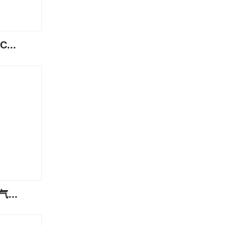
...
...