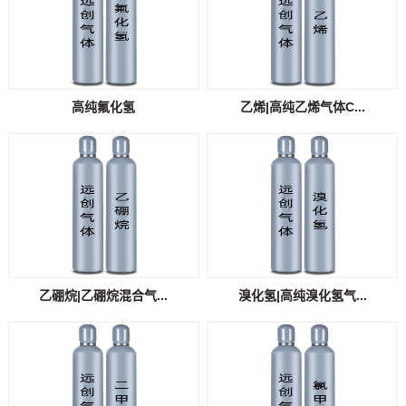
高纯氟化氢
乙烯|高纯乙烯气体C...
乙硼烷|乙硼烷混合气...
溴化氢|高纯溴化氢气...