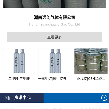
湖南远创气体有限公司
Hunan Yuanchuang Gas Co., Ltd
查看更多
二甲胺|三甲胺
一氯甲烷|氯甲烷气体...
正戊烷|C5H12戊...
资讯中心