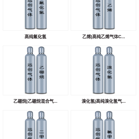
高纯氟化氢
乙烯|高纯乙烯气体C...
乙硼烷|乙硼烷混合气...
溴化氢|高纯溴化氢气...