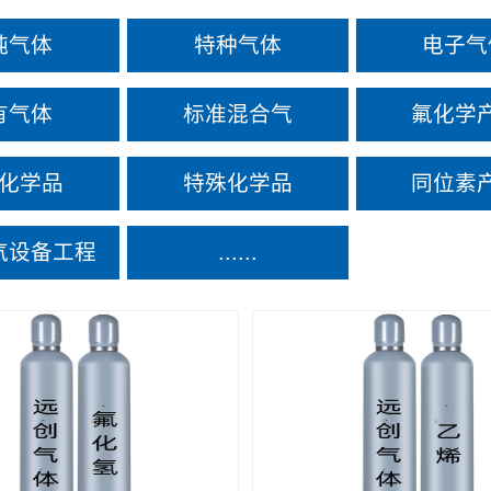
纯气体
特种气体
电子气
有气体
标准混合气
氟化学
化学品
特殊化学品
同位素
气设备工程
......