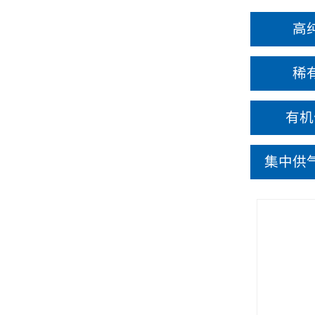
高
稀
有机
集中供