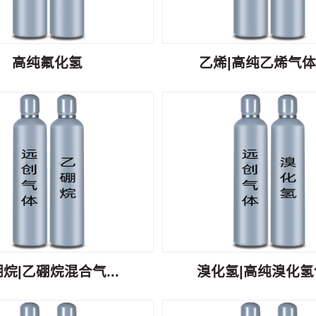
高纯氟化氢
乙烯|高纯乙烯气体C
烷|乙硼烷混合气...
溴化氢|高纯溴化氢气