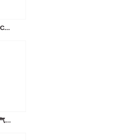
...
...