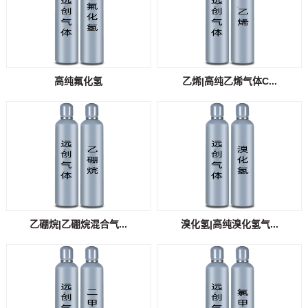
高纯氟化氢
乙烯|高纯乙烯气体C...
乙硼烷|乙硼烷混合气...
溴化氢|高纯溴化氢气...