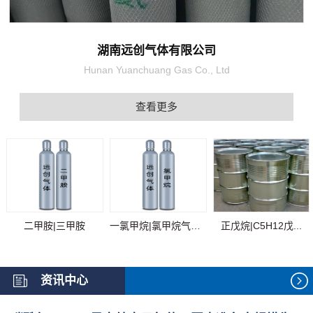
湖南远创气体有限公司
Hunan Yuanchuang Gas Co., Ltd
查看更多
二甲胺|三甲胺
一氯甲烷|氯甲烷气体...
正戊烷|C5H12戊...
资讯中心