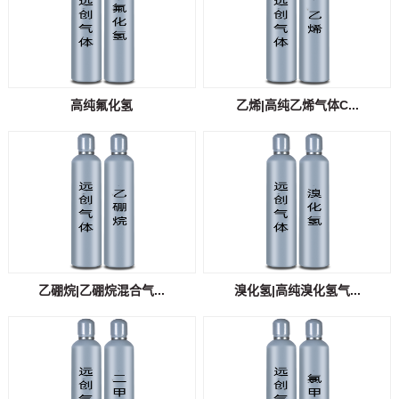
高纯氟化氢
乙烯|高纯乙烯气体C...
乙硼烷|乙硼烷混合气...
溴化氢|高纯溴化氢气...