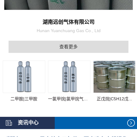
湖南远创气体有限公司
Hunan Yuanchuang Gas Co., Ltd
查看更多
二甲胺|三甲胺
一氯甲烷|氯甲烷气体...
正戊烷|C5H12戊...
资讯中心