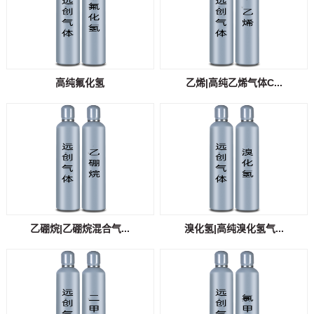
高纯氟化氢
乙烯|高纯乙烯气体C...
乙硼烷|乙硼烷混合气...
溴化氢|高纯溴化氢气...