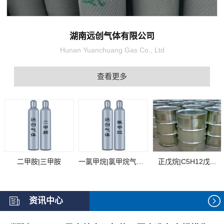
湖南远创气体有限公司
Hunan Yuanchuang Gas Co., Ltd
查看更多
二甲胺|三甲胺
一氯甲烷|氯甲烷气体...
正戊烷|C5H12戊...
资讯中心