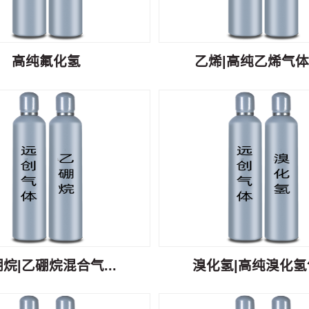
高纯氟化氢
乙烯|高纯乙烯气体C
烷|乙硼烷混合气...
溴化氢|高纯溴化氢气