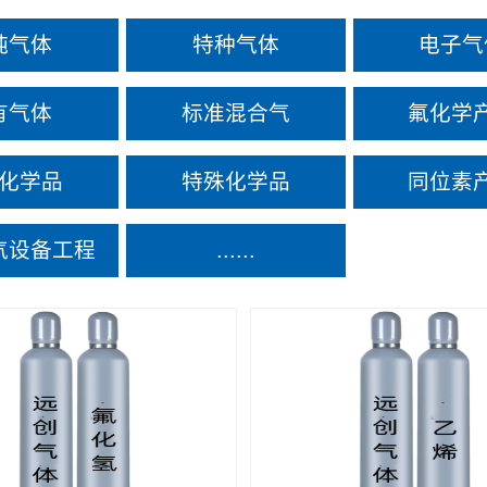
纯气体
特种气体
电子气
有气体
标准混合气
氟化学
化学品
特殊化学品
同位素
气设备工程
......