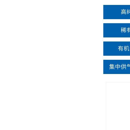
高
稀
有机
集中供