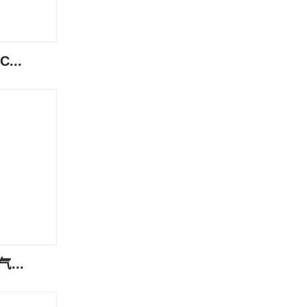
...
...