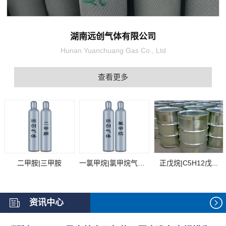
湖南远创气体有限公司
Hunan Yuanchuang Gas Co., Ltd
查看更多
二甲胺|三甲胺
一氯甲烷|氯甲烷气体...
正戊烷|C5H12戊...
资讯中心