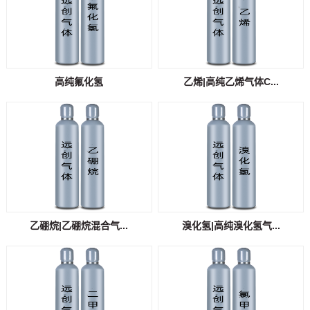
高纯氟化氢
乙烯|高纯乙烯气体C...
乙硼烷|乙硼烷混合气...
溴化氢|高纯溴化氢气...