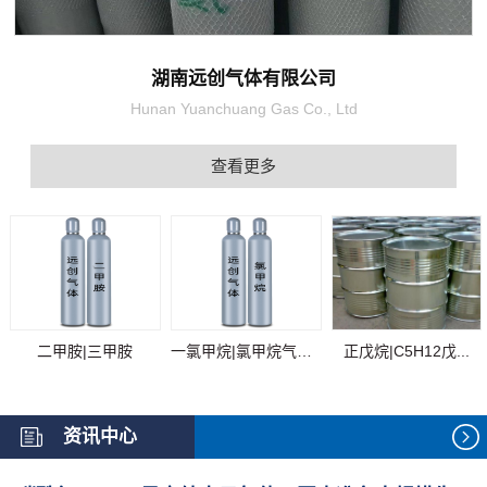
湖南远创气体有限公司
Hunan Yuanchuang Gas Co., Ltd
查看更多
二甲胺|三甲胺
一氯甲烷|氯甲烷气体...
正戊烷|C5H12戊...
资讯中心