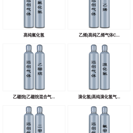
高纯氟化氢
乙烯|高纯乙烯气体C...
乙硼烷|乙硼烷混合气...
溴化氢|高纯溴化氢气...