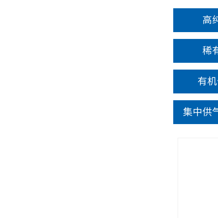
高
稀
有机
集中供