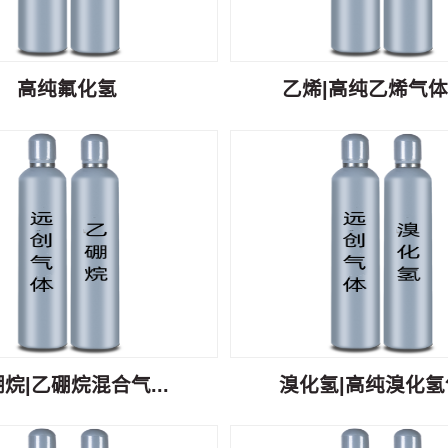
高纯氟化氢
乙烯|高纯乙烯气体C
烷|乙硼烷混合气...
溴化氢|高纯溴化氢气