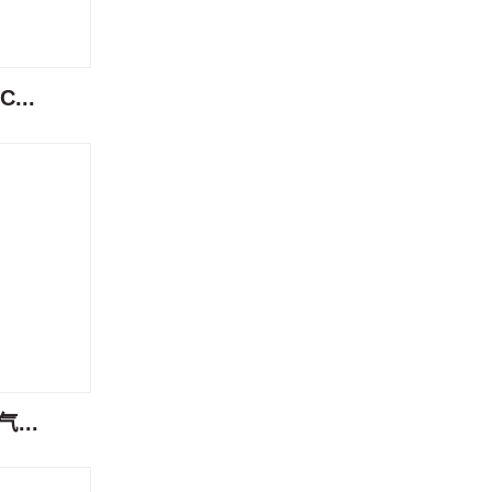
...
...