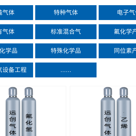
纯气体
特种气体
电子气
有气体
标准混合气
氟化学
化学品
特殊化学品
同位素
气设备工程
......