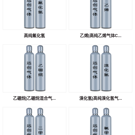
高纯氟化氢
乙烯|高纯乙烯气体C...
乙硼烷|乙硼烷混合气...
溴化氢|高纯溴化氢气...