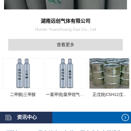
湖南远创气体有限公司
Hunan Yuanchuang Gas Co., Ltd
查看更多
二甲胺|三甲胺
一氯甲烷|氯甲烷气体...
正戊烷|C5H12戊...
资讯中心