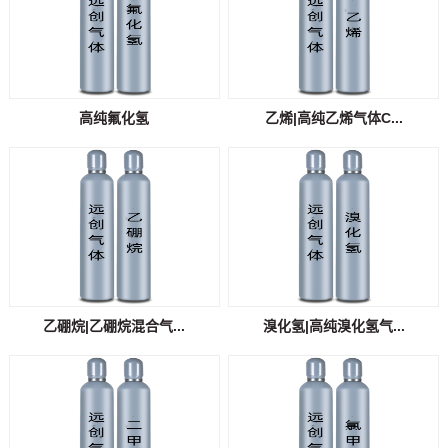
高纯氟化氢
乙烯|高纯乙烯气体C...
乙硼烷|乙硼烷混合气...
溴化氢|高纯溴化氢气...