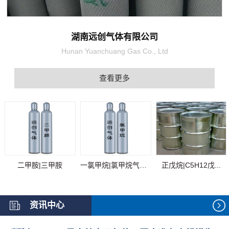
湖南远创气体有限公司
Hunan Yuanchuang Gas Co., Ltd
查看更多
二甲胺|三甲胺
一氯甲烷|氯甲烷气体...
正戊烷|C5H12戊...
资讯中心