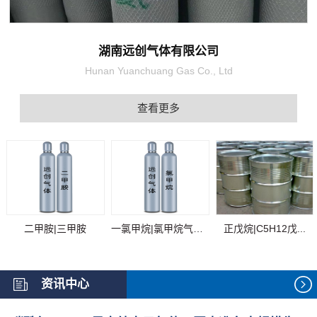
湖南远创气体有限公司
Hunan Yuanchuang Gas Co., Ltd
查看更多
二甲胺|三甲胺
一氯甲烷|氯甲烷气体...
正戊烷|C5H12戊...
资讯中心