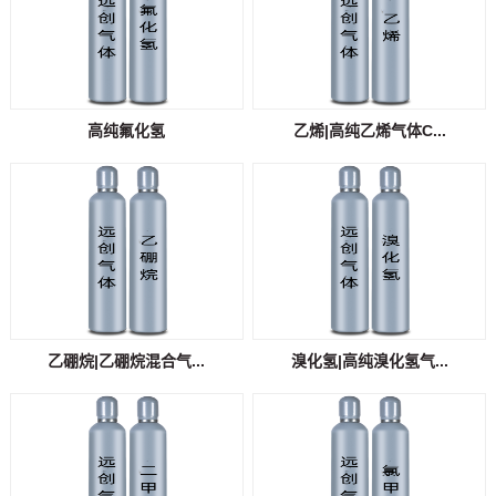
高纯氟化氢
乙烯|高纯乙烯气体C...
乙硼烷|乙硼烷混合气...
溴化氢|高纯溴化氢气...