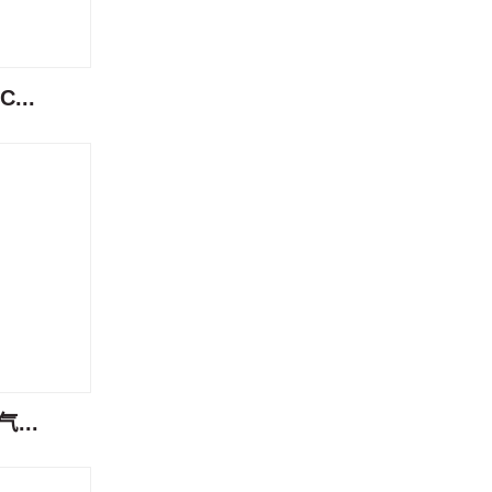
...
...