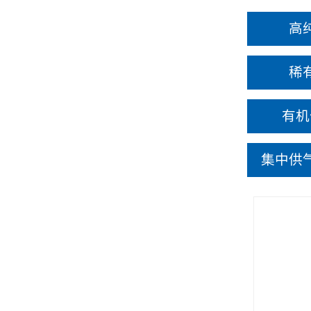
高
稀
有机
集中供