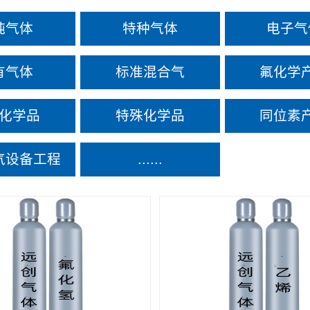
纯气体
特种气体
电子气
有气体
标准混合气
氟化学
化学品
特殊化学品
同位素
气设备工程
......