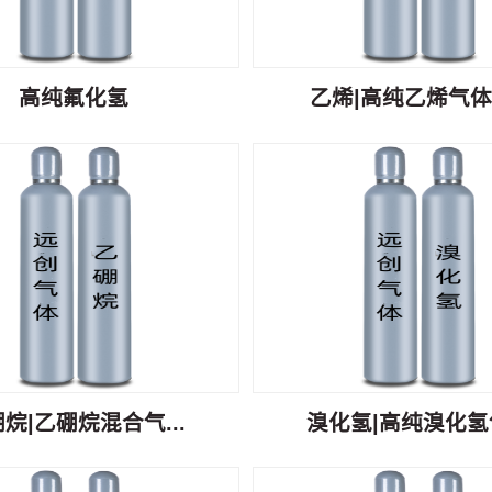
高纯氟化氢
乙烯|高纯乙烯气体C
烷|乙硼烷混合气...
溴化氢|高纯溴化氢气