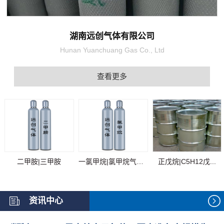
湖南远创气体有限公司
Hunan Yuanchuang Gas Co., Ltd
查看更多
二甲胺|三甲胺
一氯甲烷|氯甲烷气体...
正戊烷|C5H12戊...
资讯中心