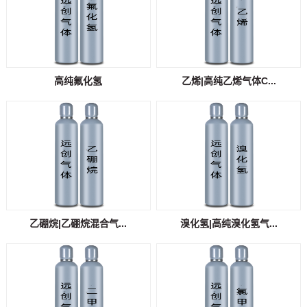
高纯氟化氢
乙烯|高纯乙烯气体C...
乙硼烷|乙硼烷混合气...
溴化氢|高纯溴化氢气...