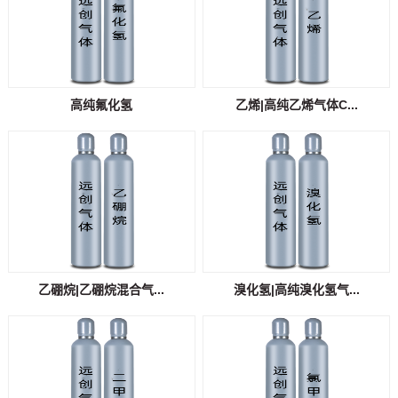
高纯氟化氢
乙烯|高纯乙烯气体C...
乙硼烷|乙硼烷混合气...
溴化氢|高纯溴化氢气...