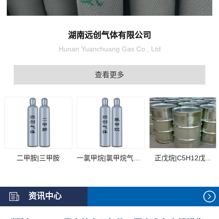
湖南远创气体有限公司
Hunan Yuanchuang Gas Co., Ltd
查看更多
二甲胺|三甲胺
一氯甲烷|氯甲烷气体...
正戊烷|C5H12戊...
资讯中心