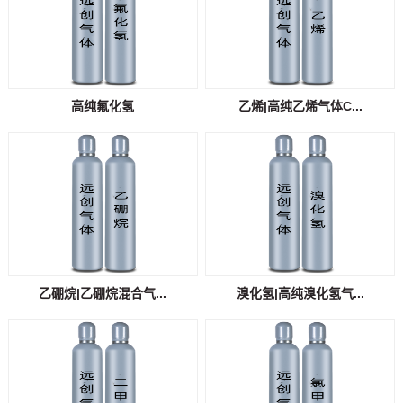
高纯氟化氢
乙烯|高纯乙烯气体C...
乙硼烷|乙硼烷混合气...
溴化氢|高纯溴化氢气...