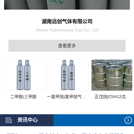
湖南远创气体有限公司
Hunan Yuanchuang Gas Co., Ltd
查看更多
二甲胺|三甲胺
一氯甲烷|氯甲烷气体...
正戊烷|C5H12戊...
资讯中心