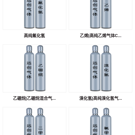
高纯氟化氢
乙烯|高纯乙烯气体C...
乙硼烷|乙硼烷混合气...
溴化氢|高纯溴化氢气...