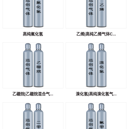
高纯氟化氢
乙烯|高纯乙烯气体C...
乙硼烷|乙硼烷混合气...
溴化氢|高纯溴化氢气...