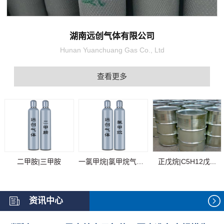
湖南远创气体有限公司
Hunan Yuanchuang Gas Co., Ltd
查看更多
二甲胺|三甲胺
一氯甲烷|氯甲烷气体...
正戊烷|C5H12戊...
资讯中心