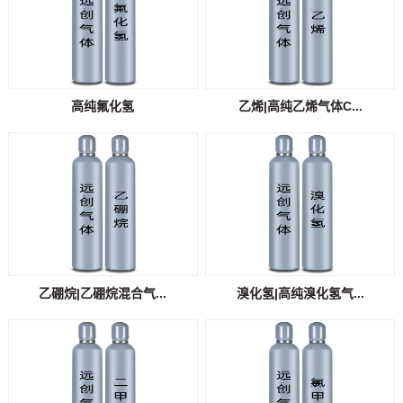
高纯氟化氢
乙烯|高纯乙烯气体C...
乙硼烷|乙硼烷混合气...
溴化氢|高纯溴化氢气...