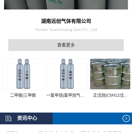
湖南远创气体有限公司
Hunan Yuanchuang Gas Co., Ltd
查看更多
二甲胺|三甲胺
一氯甲烷|氯甲烷气体...
正戊烷|C5H12戊...
资讯中心