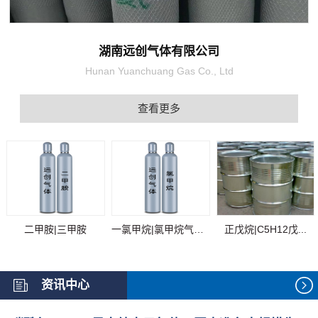
湖南远创气体有限公司
Hunan Yuanchuang Gas Co., Ltd
查看更多
二甲胺|三甲胺
一氯甲烷|氯甲烷气体...
正戊烷|C5H12戊...
资讯中心