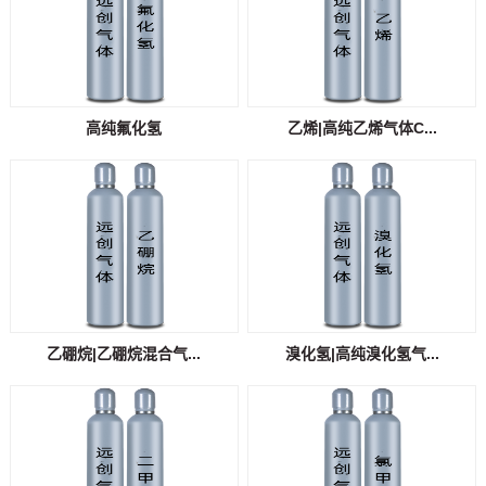
高纯氟化氢
乙烯|高纯乙烯气体C...
乙硼烷|乙硼烷混合气...
溴化氢|高纯溴化氢气...