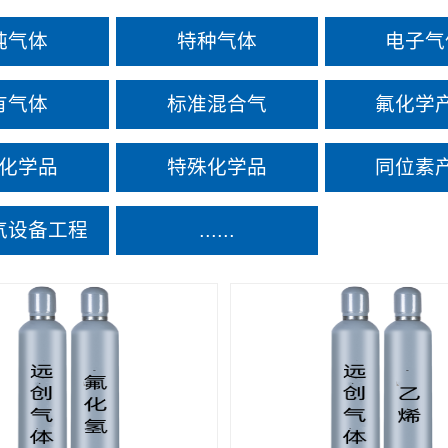
纯气体
特种气体
电子气
有气体
标准混合气
氟化学
化学品
特殊化学品
同位素
气设备工程
......