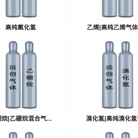
高纯氟化氢
乙烯|高纯乙烯气体C
烷|乙硼烷混合气...
溴化氢|高纯溴化氢气