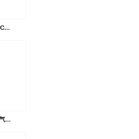
...
...