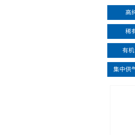
高
稀
有机
集中供