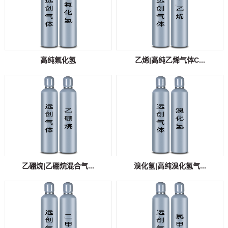
高纯氟化氢
乙烯|高纯乙烯气体C...
乙硼烷|乙硼烷混合气...
溴化氢|高纯溴化氢气...