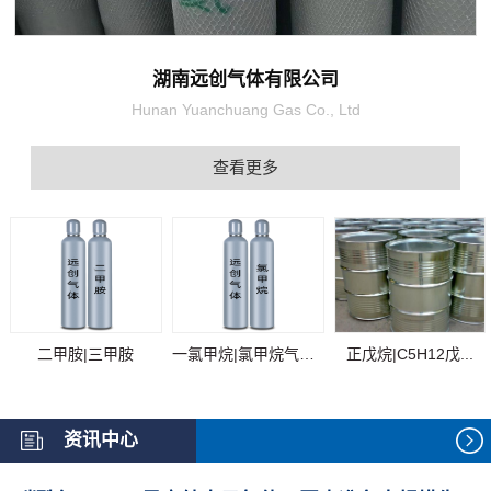
湖南远创气体有限公司
Hunan Yuanchuang Gas Co., Ltd
查看更多
二甲胺|三甲胺
一氯甲烷|氯甲烷气体...
正戊烷|C5H12戊...
资讯中心