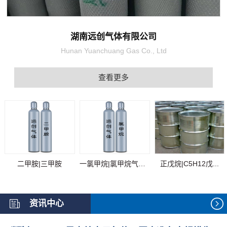
湖南远创气体有限公司
Hunan Yuanchuang Gas Co., Ltd
查看更多
二甲胺|三甲胺
一氯甲烷|氯甲烷气体...
正戊烷|C5H12戊...
资讯中心