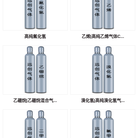
高纯氟化氢
乙烯|高纯乙烯气体C...
乙硼烷|乙硼烷混合气...
溴化氢|高纯溴化氢气...