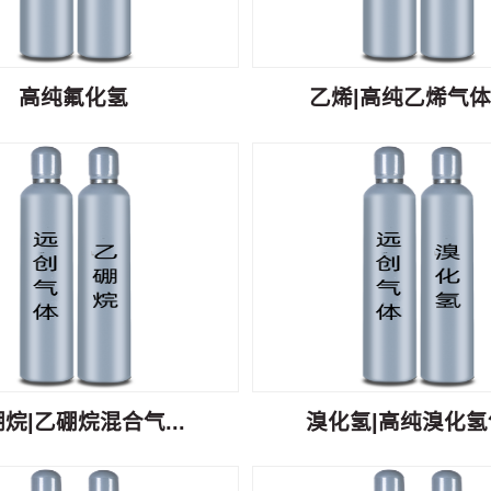
高纯氟化氢
乙烯|高纯乙烯气体C
烷|乙硼烷混合气...
溴化氢|高纯溴化氢气