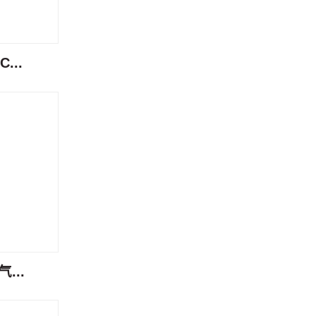
...
...