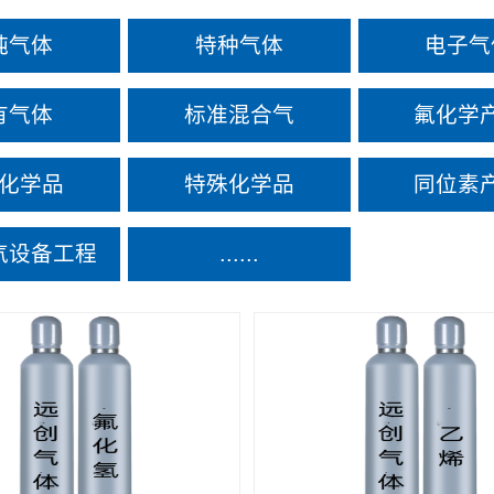
纯气体
特种气体
电子气
有气体
标准混合气
氟化学
化学品
特殊化学品
同位素
气设备工程
......