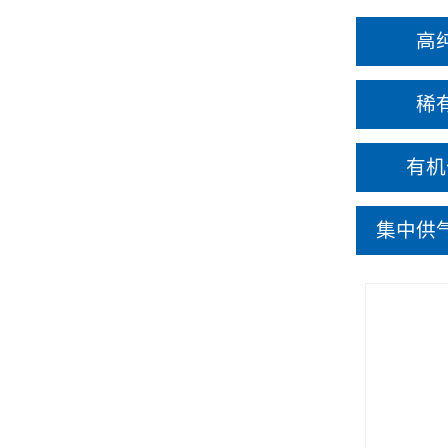
高
稀
有机
集中供