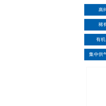
高
稀
有机
集中供