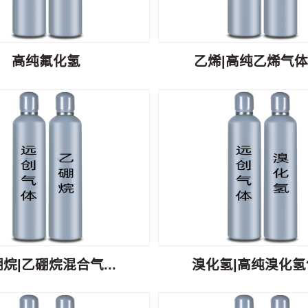
高纯氟化氢
乙烯|高纯乙烯气体C
烷|乙硼烷混合气...
溴化氢|高纯溴化氢气