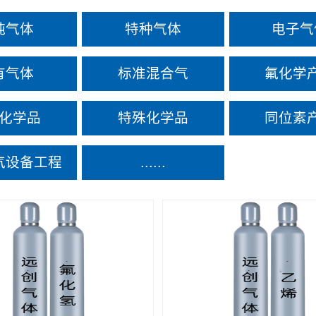
纯气体
特种气体
电子气
有气体
标准混合气
氟化学
化学品
特殊化学品
同位素
气设备工程
......