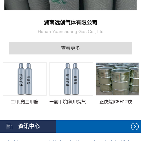
湖南远创气体有限公司
Hunan Yuanchuang Gas Co., Ltd
查看更多
二甲胺|三甲胺
一氯甲烷|氯甲烷气体...
正戊烷|C5H12戊...
资讯中心