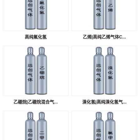
高纯氟化氢
乙烯|高纯乙烯气体C...
乙硼烷|乙硼烷混合气...
溴化氢|高纯溴化氢气...