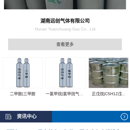
湖南远创气体有限公司
Hunan Yuanchuang Gas Co., Ltd
查看更多
二甲胺|三甲胺
一氯甲烷|氯甲烷气体...
正戊烷|C5H12戊...
资讯中心