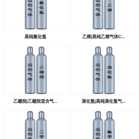
高纯氟化氢
乙烯|高纯乙烯气体C...
乙硼烷|乙硼烷混合气...
溴化氢|高纯溴化氢气...