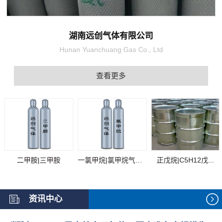
湖南远创气体有限公司
Hunan Yuanchuang Gas Co., Ltd
查看更多
二甲胺|三甲胺
一氯甲烷|氯甲烷气体...
正戊烷|C5H12戊...
资讯中心