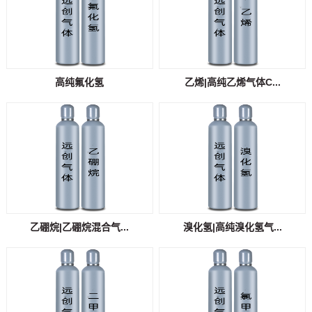
高纯氟化氢
乙烯|高纯乙烯气体C...
乙硼烷|乙硼烷混合气...
溴化氢|高纯溴化氢气...