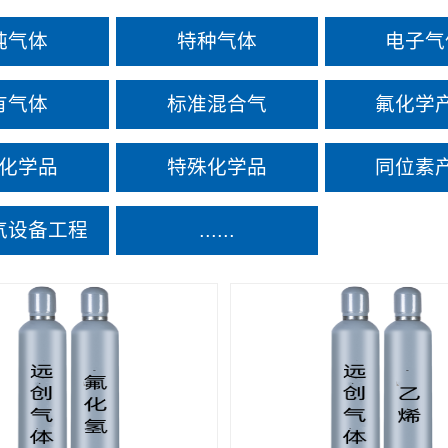
纯气体
特种气体
电子气
有气体
标准混合气
氟化学
化学品
特殊化学品
同位素
气设备工程
......