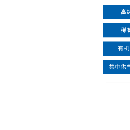
高
稀
有机
集中供