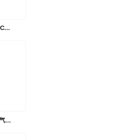
...
...