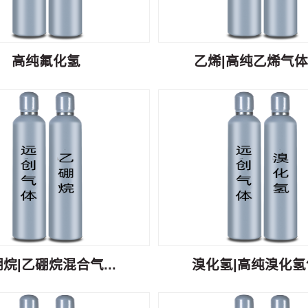
高纯氟化氢
乙烯|高纯乙烯气体C
烷|乙硼烷混合气...
溴化氢|高纯溴化氢气