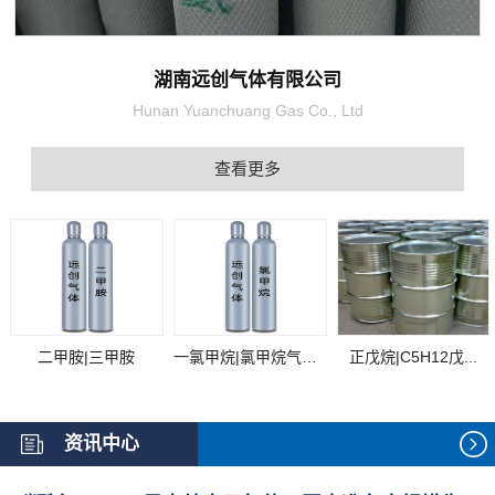
湖南远创气体有限公司
Hunan Yuanchuang Gas Co., Ltd
查看更多
二甲胺|三甲胺
一氯甲烷|氯甲烷气体...
正戊烷|C5H12戊...
资讯中心