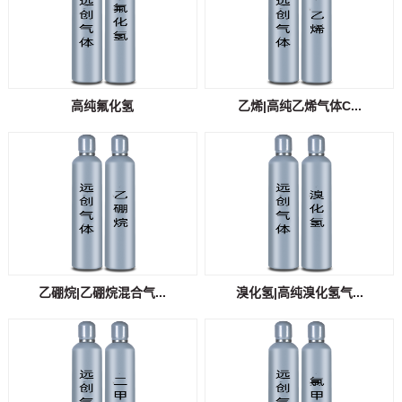
高纯氟化氢
乙烯|高纯乙烯气体C...
乙硼烷|乙硼烷混合气...
溴化氢|高纯溴化氢气...