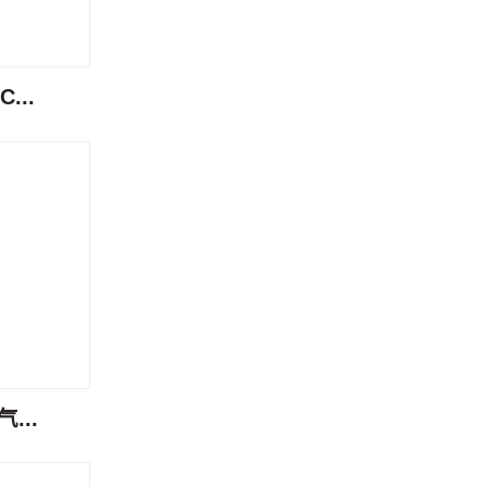
...
...