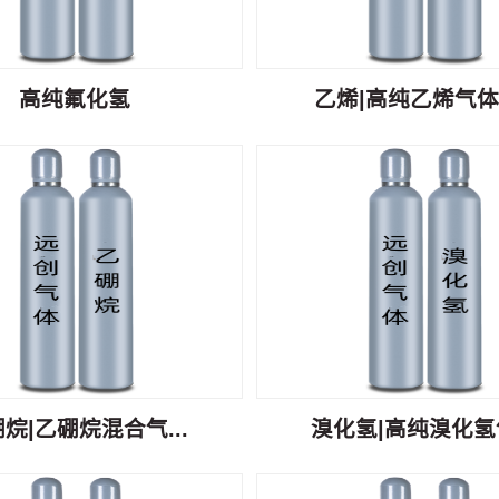
高纯氟化氢
乙烯|高纯乙烯气体C
烷|乙硼烷混合气...
溴化氢|高纯溴化氢气