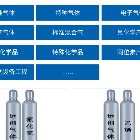
纯气体
特种气体
电子气
有气体
标准混合气
氟化学
化学品
特殊化学品
同位素
气设备工程
......