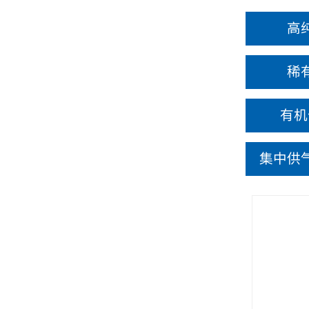
高
稀
有机
集中供