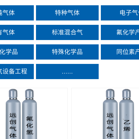
纯气体
特种气体
电子气
有气体
标准混合气
氟化学
化学品
特殊化学品
同位素
气设备工程
......