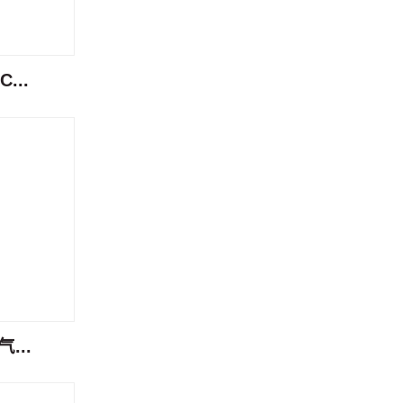
...
...