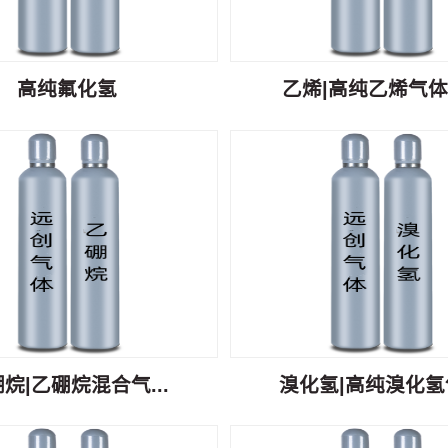
高纯氟化氢
乙烯|高纯乙烯气体C
烷|乙硼烷混合气...
溴化氢|高纯溴化氢气