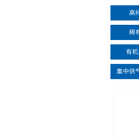
高
稀
有机
集中供