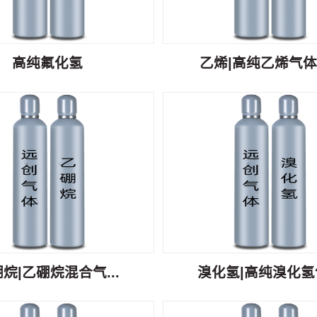
高纯氟化氢
乙烯|高纯乙烯气体C
烷|乙硼烷混合气...
溴化氢|高纯溴化氢气