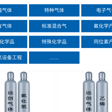
纯气体
特种气体
电子气
有气体
标准混合气
氟化学
化学品
特殊化学品
同位素
气设备工程
......