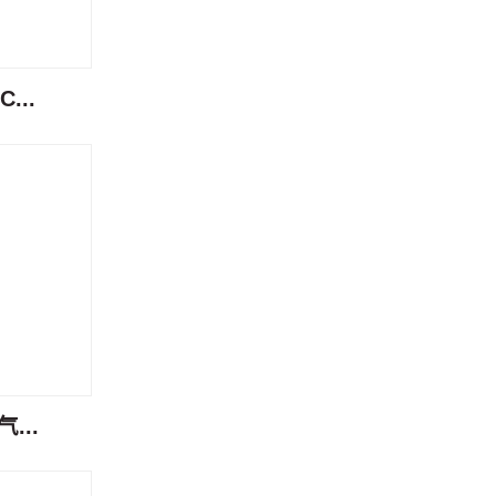
...
...