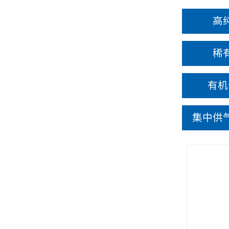
高
稀
有机
集中供