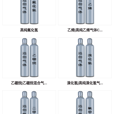
高纯氟化氢
乙烯|高纯乙烯气体C...
乙硼烷|乙硼烷混合气...
溴化氢|高纯溴化氢气...