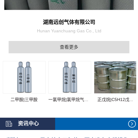
湖南远创气体有限公司
Hunan Yuanchuang Gas Co., Ltd
查看更多
二甲胺|三甲胺
一氯甲烷|氯甲烷气体...
正戊烷|C5H12戊...
资讯中心