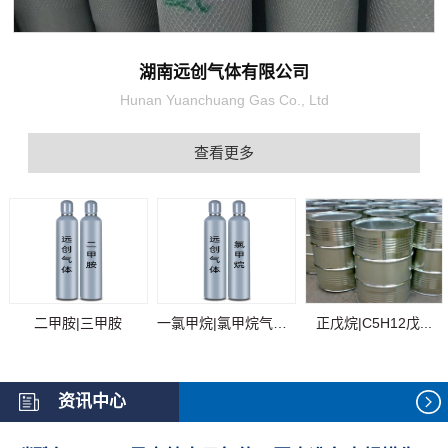
湖南远创气体有限公司
Hunan Yuanchuang Gas Co., Ltd
查看更多
二甲胺|三甲胺
一氯甲烷|氯甲烷气体...
正戊烷|C5H12戊...
资讯中心