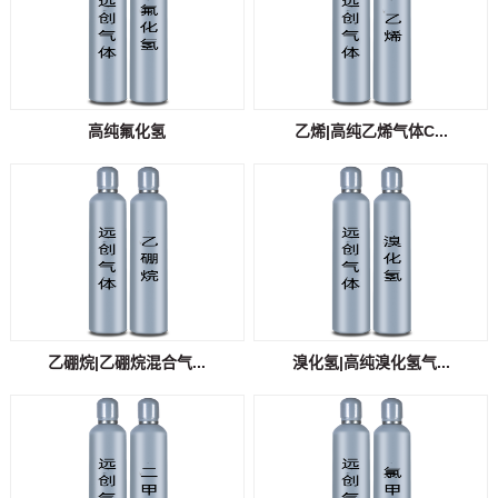
高纯氟化氢
乙烯|高纯乙烯气体C...
乙硼烷|乙硼烷混合气...
溴化氢|高纯溴化氢气...