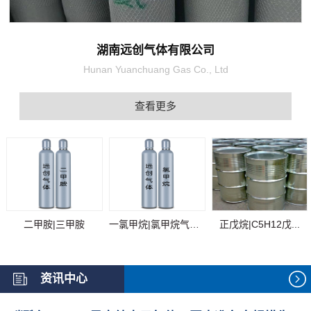
湖南远创气体有限公司
Hunan Yuanchuang Gas Co., Ltd
查看更多
二甲胺|三甲胺
一氯甲烷|氯甲烷气体...
正戊烷|C5H12戊...
资讯中心