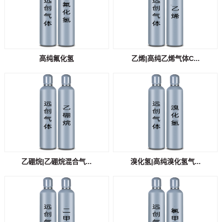
高纯氟化氢
乙烯|高纯乙烯气体C...
乙硼烷|乙硼烷混合气...
溴化氢|高纯溴化氢气...