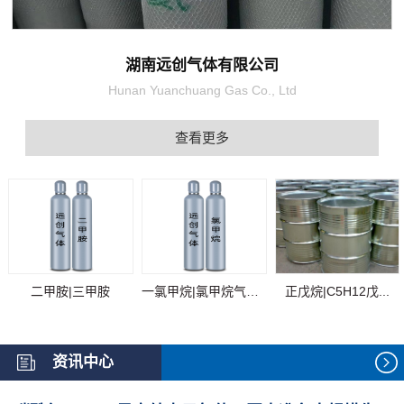
湖南远创气体有限公司
Hunan Yuanchuang Gas Co., Ltd
查看更多
二甲胺|三甲胺
一氯甲烷|氯甲烷气体...
正戊烷|C5H12戊...
资讯中心