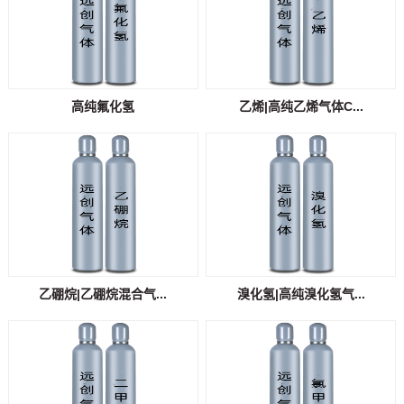
高纯氟化氢
乙烯|高纯乙烯气体C...
乙硼烷|乙硼烷混合气...
溴化氢|高纯溴化氢气...